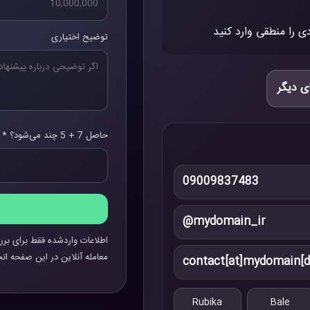
ی را منطقی وارد کنید
توضیح اختیاری
ی دیگر
حاصل 7 + 5 چند می‌شود؟ *
09009837483
@mydomain_ir
اطلاعات واردشده فقط برای برر
معامله آنلاین در این صفحه انج
contact[at]mydomain[d
Rubika
Bale